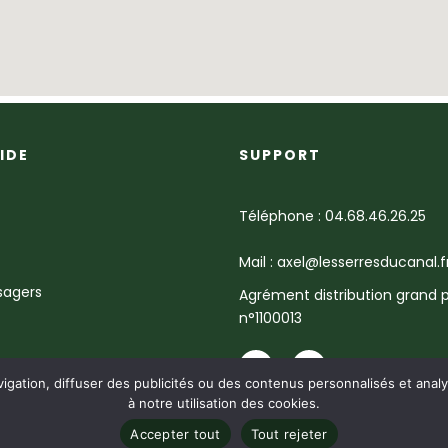
IDE
SUPPORT
Téléphone : 04.68.46.26.25
Mail : axel@lesserresducanal.f
sagers
Agrément distribution grand p
n°1100013
igation, diffuser des publicités ou des contenus personnalisés et analys
à notre utilisation des cookies.
Accepter tout
Tout rejeter
ALES
POLITIQUE DE CONFIDENTIALITÉ
© 2026
Studio Boost Communication
– T